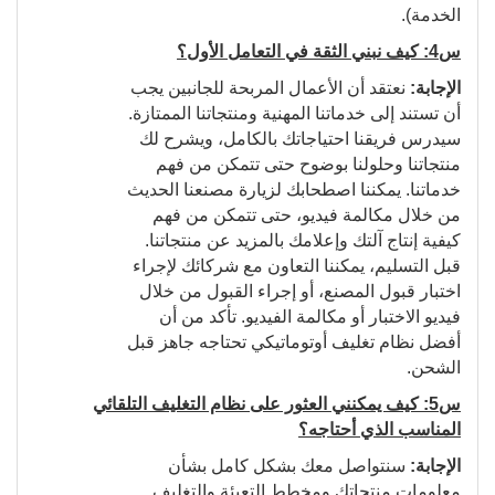
الخدمة).
س4: كيف نبني الثقة في التعامل الأول؟
الإجابة:
نعتقد أن الأعمال المربحة للجانبين يجب
أن تستند إلى خدماتنا المهنية ومنتجاتنا الممتازة.
سيدرس فريقنا احتياجاتك بالكامل، ويشرح لك
منتجاتنا وحلولنا بوضوح حتى تتمكن من فهم
خدماتنا. يمكننا اصطحابك لزيارة مصنعنا الحديث
من خلال مكالمة فيديو، حتى تتمكن من فهم
كيفية إنتاج آلتك وإعلامك بالمزيد عن منتجاتنا.
قبل التسليم، يمكننا التعاون مع شركائك لإجراء
اختبار قبول المصنع، أو إجراء القبول من خلال
فيديو الاختبار أو مكالمة الفيديو. تأكد من أن
أفضل نظام تغليف أوتوماتيكي تحتاجه جاهز قبل
الشحن.
س5: كيف يمكنني العثور على نظام التغليف التلقائي
المناسب الذي أحتاجه؟
الإجابة:
سنتواصل معك بشكل كامل بشأن
معلومات منتجاتك ومخطط التعبئة والتغليف