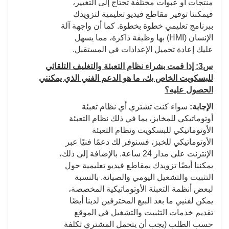
منتجات أو عبوات مختلفة تحتاج إلى التغيير،
فيمكننا توفير مقاطع فيديو تعليمية لتزويدك
ببرنامج تعليمي خطوة بخطوة. كما أن واجهة آلة
الإنسان (HMI) بها وظيفة ذاكرة، مما يسهل
عليك إعادة تحميل الإعدادات في المستقبل.
س3: إذا قمت بشراء نظام التعبئة والتغليف التلقائي
للبسكويت الخاص بك، ما هو الدعم الفني الذي يمكنني
الحصول عليه؟
الإجابة:
سواء كنت تشتري أي نظام تعبئة
أوتوماتيكي للمخابز، بما في ذلك نظام التعبئة
الأوتوماتيكي للبسكويت ونظام التعبئة
الأوتوماتيكي للخبز، فسنوفر لك دعمًا فنيًا عبر
الإنترنت على مدار 24 ساعة. بالإضافة إلى ذلك،
يمكننا أيضًا تزويدك بمقاطع فيديو تعليمية حول
التثبيت والتشغيل اليومي والصيانة. بالنسبة
لبعض أنظمة التعبئة الأوتوماتيكية المخصصة،
يمكن لفنيي ما بعد البيع المحترفين لدينا أيضًا
تقديم خدمات التثبيت والتشغيل في الموقع
حسب الطلب (يجب أن يتحمل المشتري تكلفة