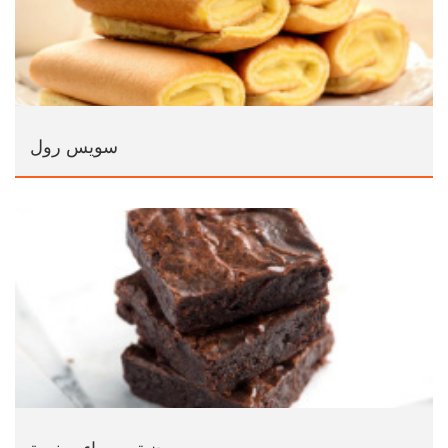
سويس رول
جنية سمراء صغيرة