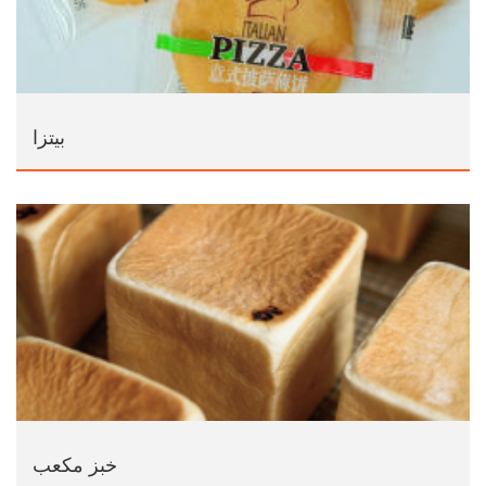
بيتزا
خبز مكعب