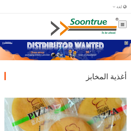
لغة
أغذية المخابز