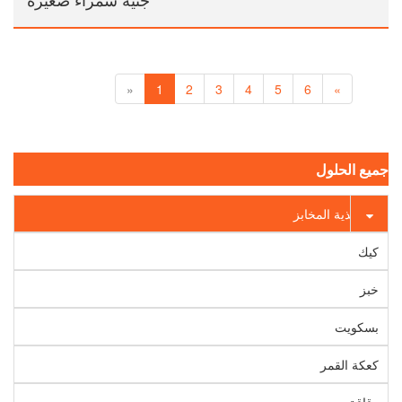
«
1
2
3
4
5
6
»
جميع الحلول
أغذية المخابز
كيك
خبز
بسكويت
كعكة القمر