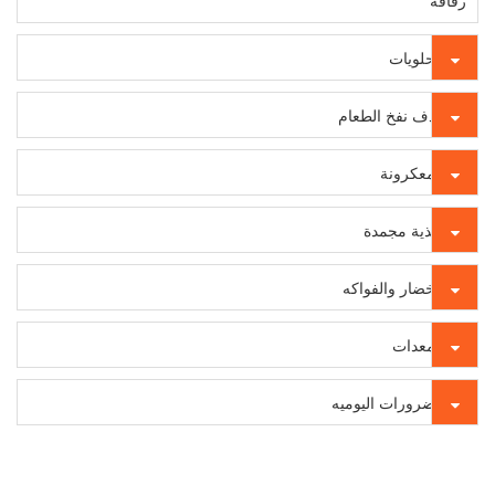
رقاقة
الحلويات
قذف نفخ الطعام
المعكرونة
أغذية مجمدة
الخضار والفواكه
المعدات
الضرورات اليوميه