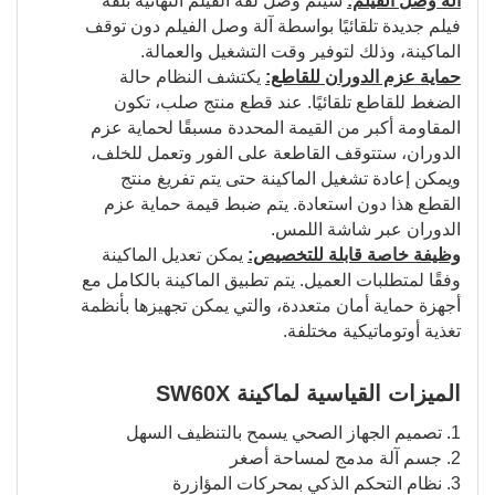
آلة وصل الفيلم:
سيتم وصل لفة الفيلم النهائية بلفة
فيلم جديدة تلقائيًا بواسطة آلة وصل الفيلم دون توقف
الماكينة، وذلك لتوفير وقت التشغيل والعمالة.
حماية عزم الدوران للقاطع:
يكتشف النظام حالة
الضغط للقاطع تلقائيًا. عند قطع منتج صلب، تكون
المقاومة أكبر من القيمة المحددة مسبقًا لحماية عزم
الدوران، ستتوقف القاطعة على الفور وتعمل للخلف،
ويمكن إعادة تشغيل الماكينة حتى يتم تفريغ منتج
القطع هذا دون استعادة. يتم ضبط قيمة حماية عزم
الدوران عبر شاشة اللمس.
وظيفة خاصة قابلة للتخصيص:
يمكن تعديل الماكينة
وفقًا لمتطلبات العميل. يتم تطبيق الماكينة بالكامل مع
أجهزة حماية أمان متعددة، والتي يمكن تجهيزها بأنظمة
تغذية أوتوماتيكية مختلفة.
الميزات القياسية لماكينة SW60X
1. تصميم الجهاز الصحي يسمح بالتنظيف السهل
2. جسم آلة مدمج لمساحة أصغر
3. نظام التحكم الذكي بمحركات المؤازرة