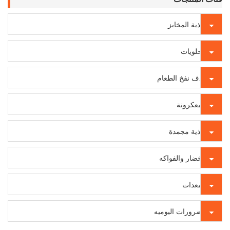
أغذية المخابز
الحلويات
قذف نفخ الطعام
المعكرونة
أغذية مجمدة
الخضار والفواكه
المعدات
الضرورات اليوميه