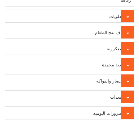
رقاقة
الحلويات
قذف نفخ الطعام
المعكرونة
أغذية مجمدة
الخضار والفواكه
المعدات
الضرورات اليوميه