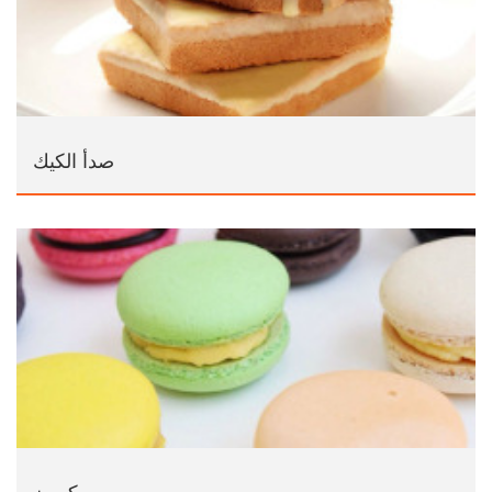
صدأ الكيك
معكرون