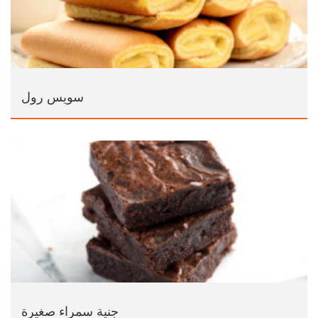
سويس رول
جنية سمراء صغيرة