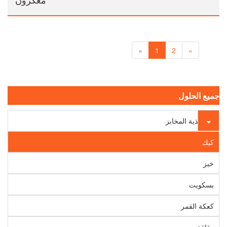
«
1
2
»
جميع الحلول
أغذية المخابز
كيك
خبز
بسكويت
كعكة القمر