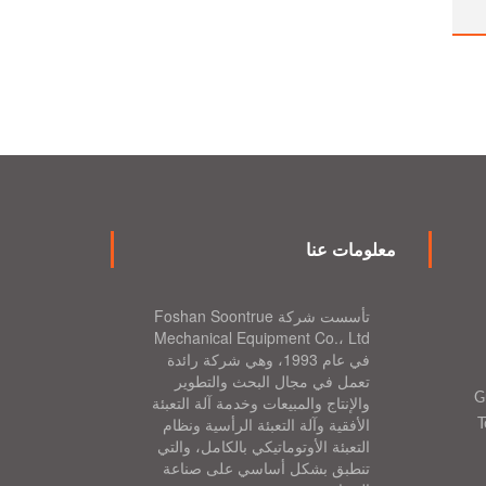
معلومات عنا
تأسست شركة Foshan Soontrue
Mechanical Equipment Co.، Ltd
في عام 1993، وهي شركة رائدة
تعمل في مجال البحث والتطوير
G
والإنتاج والمبيعات وخدمة آلة التعبئة
الأفقية وآلة التعبئة الرأسية ونظام
T
التعبئة الأوتوماتيكي بالكامل، والتي
تنطبق بشكل أساسي على صناعة