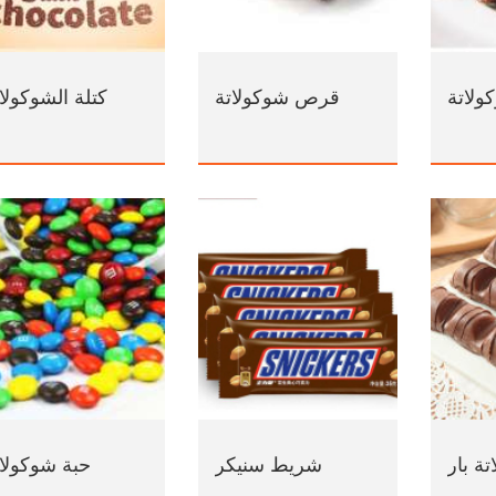
لاتة
قرص شوكولاتة
كتلة الشوكولا
تة بار
شريط سنيكر
حبة شوكولات