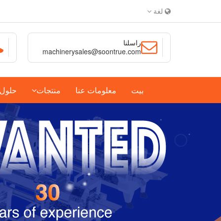
لغة
راسلنا
machinerysales@soontrue.com
بيت
معلومات عنا
منتجات
حلول ا