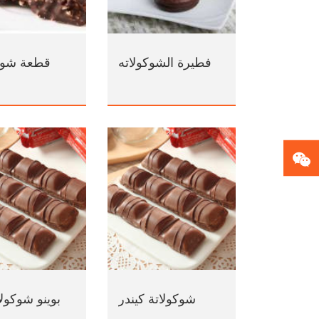
فطيرة الشوكولاته
قطعة شوكو
شوكولاتة كيندر
بوينو شوكولا