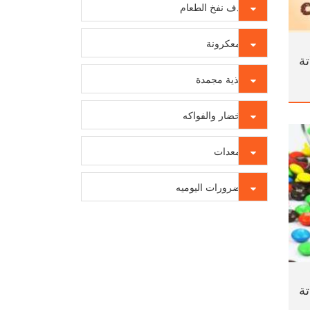
قذف نفخ الطعام
المعكرونة
تة
أغذية مجمدة
الخضار والفواكه
المعدات
الضرورات اليوميه
ة