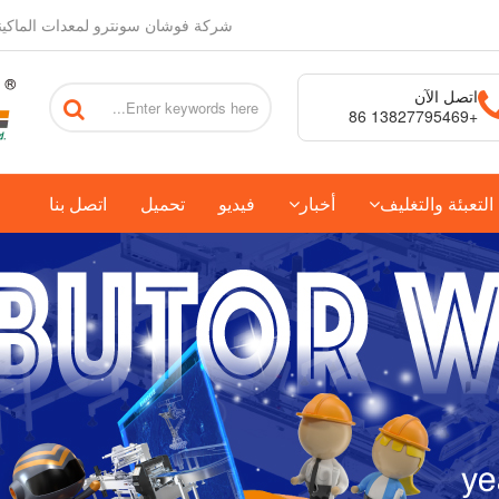
شركة فوشان سونترو لمعدات الماكين
اتصل الآن
+86 13827795469
لتعبئة والتغليف
أخبار
فيديو
تحميل
اتصل بنا