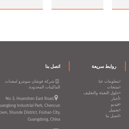
روابط سريعة
اتصل بنا
معلومات عنا
شركة فوشان سونترو لمعدات
منتجات
الماكينات المحدودة.
حلول التعبئة والتغليف
أخبار
No 3, Huanzhen East Road,
فيديو
uanglong Industrial Park, Chencun
تحميل
own, Shunde District, Foshan City,
اتصل بنا
Guangdong, China