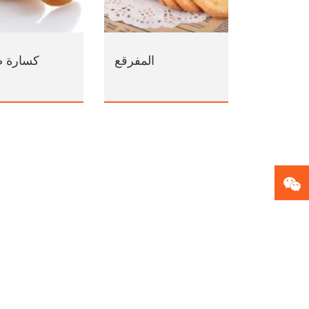
المفرقع
كسارة ص