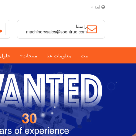
لغة
راسلنا
machinerysales@soontrue.com
بيت
معلومات عنا
منتجات
حلول ا