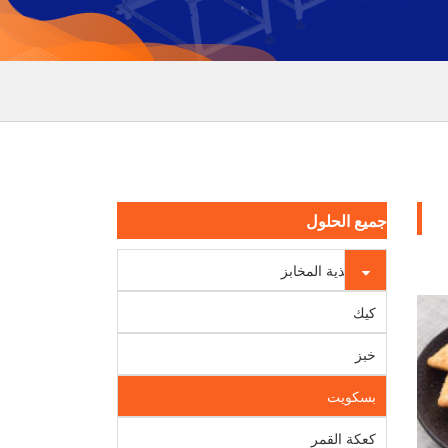
جميع الحلول
أغذية المخابز
كيك
خبز
بسكويت
كعكة القمر