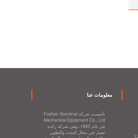
معلومات عنا
تأسست شركة Foshan Soontrue
Mechanical Equipment Co.، Ltd
في عام 1993، وهي شركة رائدة
تعمل في مجال البحث والتطوير
G