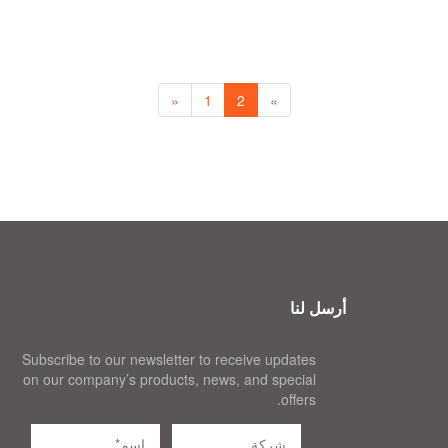
«
1
2
»
أرسل لنا
Subscribe to our newsletter to receive updates
on our company’s products, news, and special
offers.