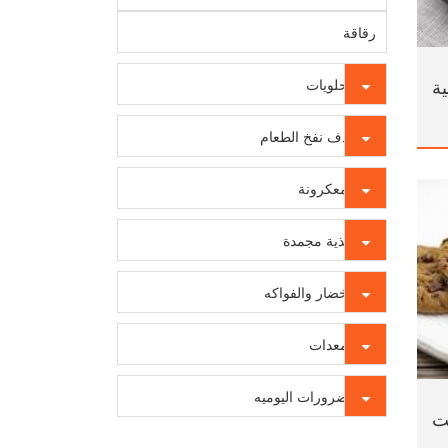
رقاقة
ة
الحلويات
قذف نفخ الطعام
المعكرونة
أغذية مجمدة
الخضار والفواكه
المعدات
الضرورات اليوميه
ت