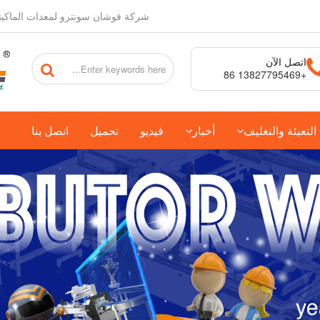
شركة فوشان سونترو لمعدات الماكين
اتصل الآن
+86 13827795469
لتعبئة والتغليف
أخبار
فيديو
تحميل
اتصل بنا