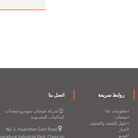
روابط سريعة
اتصل بنا
معلومات عنا
شركة فوشان سونترو لمعدات
منتجات
الماكينات المحدودة.
حلول التعبئة والتغليف
أخبار
No 3, Huanzhen East Road,
فيديو
uanglong Industrial Park, Chencun